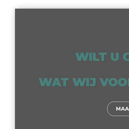
WILT U
WAT WIJ VOO
MAA