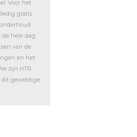
el. Voor het
ledig gratis
s onderhoud
s de hele dag
tsen van de
tingen en het
We zijn HTR
 dit geweldige