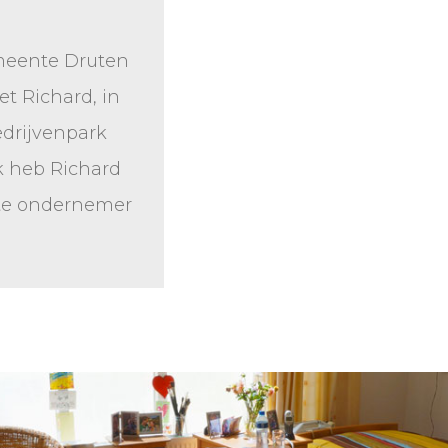
emeente Druten
et Richard, in
edrijvenpark
k heb Richard
ste ondernemer